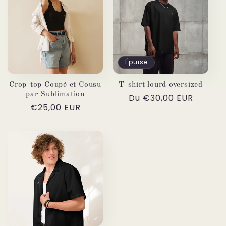
Épuisé
Crop-top Coupé et Cousu
T-shirt lourd oversized
par Sublimation
Prix
Du €30,00 EUR
Prix
€25,00 EUR
habituel
habituel