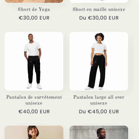
Short de Yoga
Short en maille unisexe
Prix
€30,00 EUR
Prix
Du €30,00 EUR
habituel
habituel
Pantalon de survêtement
Pantalon large all over
unisexe
unisexe
Prix
€40,00 EUR
Prix
Du €45,00 EUR
habituel
habituel