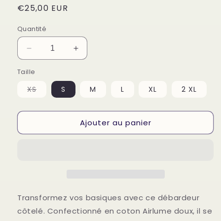
Prix
€25,00 EUR
habituel
Quantité
Réduire
Augmenter
la
la
Taille
quantité
quantité
de
de
Variante
XS
S
M
L
XL
2 XL
Débardeur
Débardeur
épuisée
ou
côtelé
côtelé
indisponible
femme
femme
Ajouter au panier
Transformez vos basiques avec ce débardeur
côtelé. Confectionné en coton Airlume doux, il se