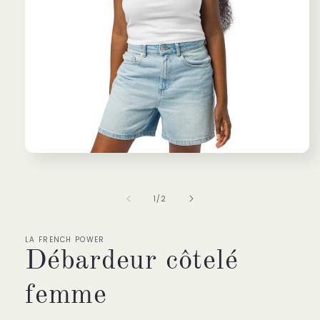
Ouvrir
le
média
1
de
1
/
2
dans
une
fenêtre
modale
LA FRENCH POWER
Débardeur côtelé
femme